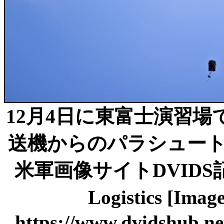
12月4日に東富士演習場で
送機からのパラシュー
米軍画像サイトDVIDS記事「SI
Logistics [Im
https://www.dvidshub.net