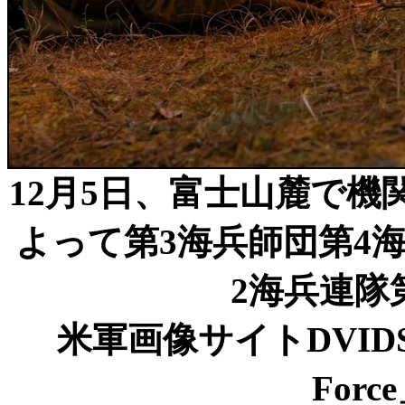
12月5日、富士山麓で
よって第3海兵師団第4
2海兵連隊
米軍画像サイトDVIDS記事「
For