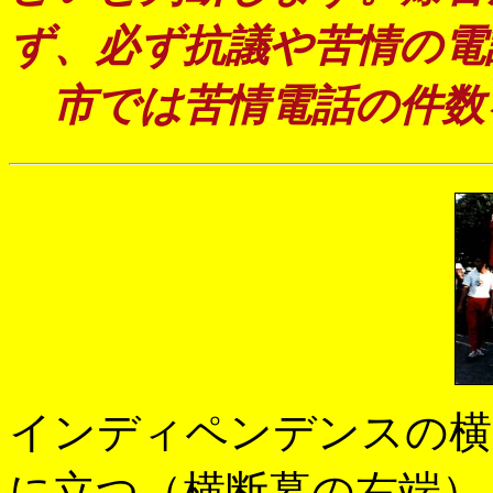
ず、必ず抗議や苦情の電
市では苦情電話の件数
インディペンデンスの横
に立つ（横断幕の右端）