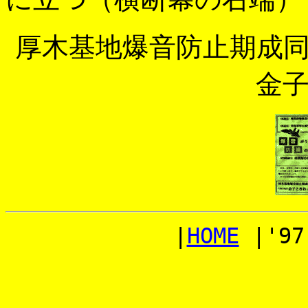
厚木基地爆音防止期成
金
|
HOME
|'97-