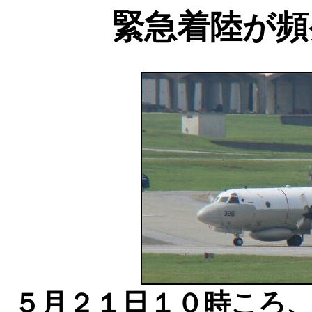
緊急着陸が頻
５月２１日１０時ころ