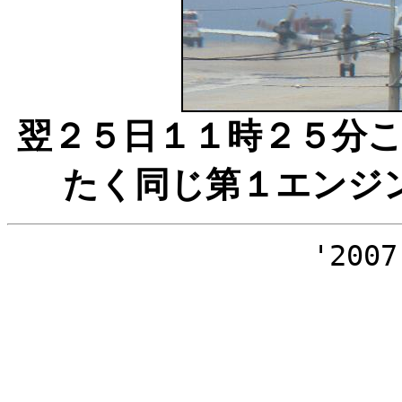
翌２５日１１時２５分
たく同じ第１エンジ
'2007