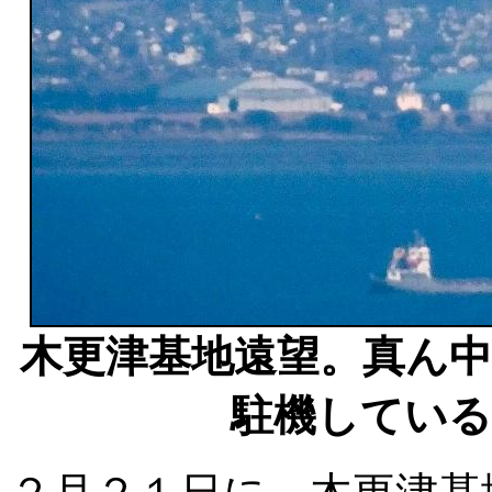
木更津基地遠望。真ん
駐機している。(