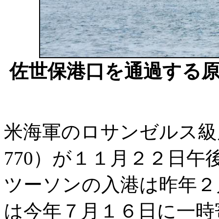
佐世保港口を通過する
米海軍のロサンゼルス級原潜
770）が１１月２２日
ツーソンの入港は昨年２
は今年７月１６日に一時