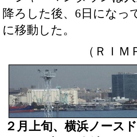
降ろした後、6日になっ
に移動した。
（ＲＩＭ
２月上旬、横浜ノース