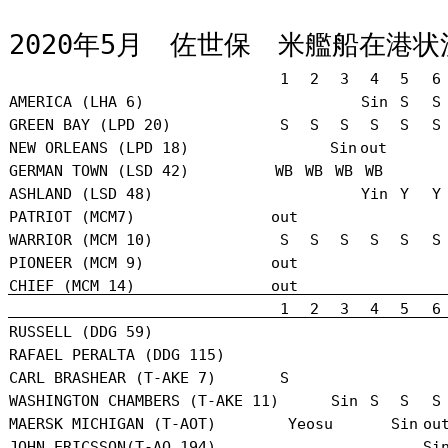
2020年5月 佐世保 米艦船在港状
1
2
3
4
5
6
AMERICA (LHA 6)
Sin
S
S
GREEN BAY (LPD 20)
S
S
S
S
S
S
NEW ORLEANS (LPD 18)
Sin
out
GERMAN TOWN (LSD 42)
WB
WB
WB
WB
ASHLAND (LSD 48)
Yin
Y
Y
PATRIOT (MCM7)
out
WARRIOR (MCM 10)
S
S
S
S
S
S
PIONEER (MCM 9)
out
CHIEF (MCM 14)
out
1
2
3
4
5
6
RUSSELL (DDG 59)
RAFAEL PERALTA (DDG 115)
CARL BRASHEAR (T-AKE 7)
S
WASHINGTON CHAMBERS (T-AKE 11)
Sin
S
S
S
MAERSK MICHIGAN (T-AOT)
Yeosu
Sin
ou
JOHN ERICSSON(T-AO 194)
Si