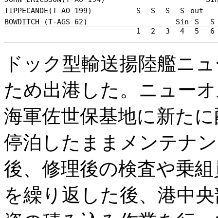
TIPPECANOE(T-AO 199)
S
S
S
S
out
BOWDITCH (T-AGS 62)
Sin
S
S
1
2
3
4
5
6
ドック型輸送揚陸艦ニュ
ため出港した。ニューオ
海軍佐世保基地に新たに
停泊したままメンテナン
後、修理後の検査や乗組
を繰り返した後、港中央