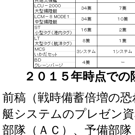
２０１５年時点での
前稿（戦時備蓄倍増の恐
艇システムのプレゼン資
部隊（ＡＣ）、予備部隊