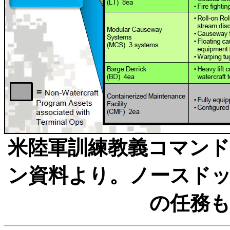
米陸軍訓練教義コマン
ン資料より。ノースド
の任務