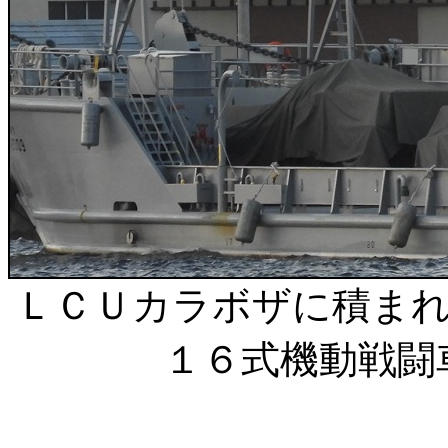
ＬＣＵカラボザに積ま
１６式機動戦闘車