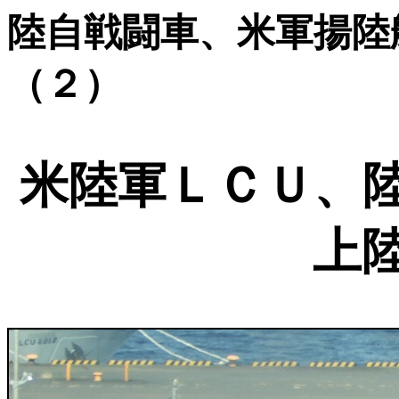
陸自戦闘車、米軍揚陸
（２）
米陸軍ＬＣＵ、
上