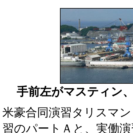
手前左がマスティン、右が
米豪合同演習タリスマン・
習のパートＡと、実働演