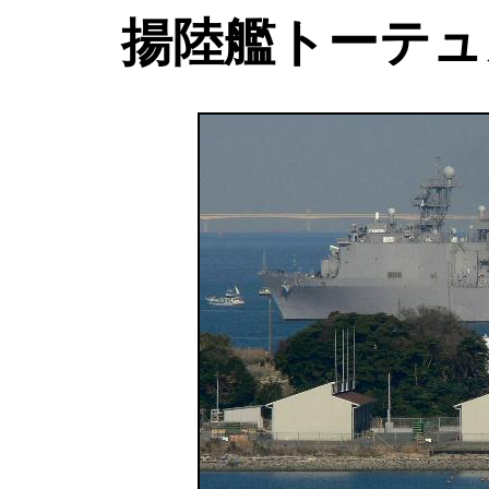
揚陸艦トーテュ