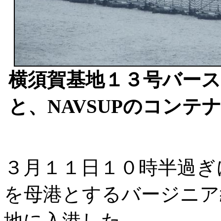
横須賀基地１３号バー
と、NAVSUPのコン
３月１１日１０時半過ぎ
を母港とするバージニア
地に入港した。