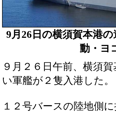
9月26日の横須賀本港の遠
動・ヨ
９月２６日午前、横須賀
い軍艦が２隻入港した。
１２号バースの陸地側に